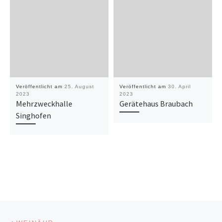
Veröffentlicht am
25. August
Veröffentlicht am
30. April
2023
2023
Mehrzweckhalle
Gerätehaus Braubach
Singhofen
Beitragsnavigation
Vorheriger Beitrag