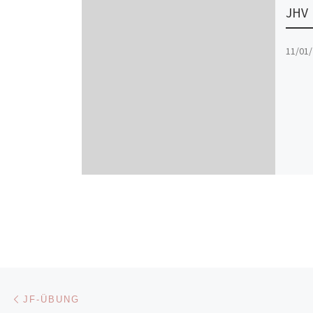
JHV
11/01/
Beitragsnavigation
Vorheriger Beitrag
JF-ÜBUNG