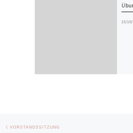
Übun
15/10/
Beitragsnavigation
Vorheriger Beitrag
VORSTANDSSITZUNG